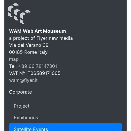
WAM Web Art Mouseum
a project of Flyer new media
WAM Web 
Via del Verano 39
00185
Rome
Italy
map
Tel.
+39 06 78147301
VAT N°
IT06589171005
wam@flyer.it
https://wam.flyer.it
Corporate
Project
Exhibitions
Satellite Events