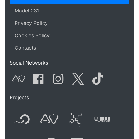
Model 231
Privacy Policy
Cookies Policy
Contacts
Social Networks
AVnode
Facebook
Instagram
Twitter
Tik Tok
Projects
Flyer new media
International
Audio Vi
Vj t