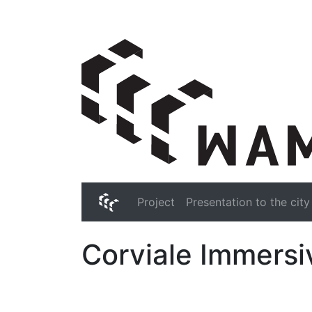
WAM Web Art Mouseum
Project
Presentation to the city
WAM Web Art Mous
Corviale Immers