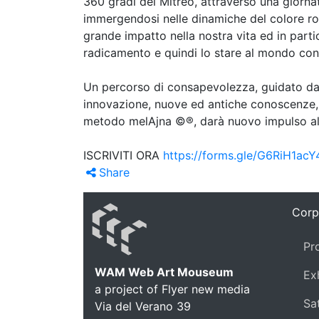
360 gradi del Mitreo, attraverso una giorn
immergendosi nelle dinamiche del colore ross
grande impatto nella nostra vita ed in partic
radicamento e quindi lo stare al mondo con f
Un percorso di consapevolezza, guidato dal
innovazione, nuove ed antiche conoscenze, e
metodo melAjna ©®, darà nuovo impulso all
ISCRIVITI ORA
https://forms.gle/G6RiH1ac
Share
Corp
Pr
WAM Web Art Mouseum
Ex
a project of Flyer new media
Sat
Via del Verano 39