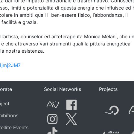
ata dal forte impatto emozionale e trasformativo. Conosce
o, limiti e potenzialità di questa energia che influisce ed 
olare in ambiti quali il ben-essere fisico, l’abbondanza, il
acilità e grazia.
l’artista, counselor ed arteterapeuta Monica Melani, che u
 che attraverso vari strumenti quali la pittura energetica
a nostra esistenza.
Y4jmj2JM7
orate
Social Networks
Projects
F
oject
AVnode
Facebook
hibitions
Li
ellite Events
Instagram
Twitter