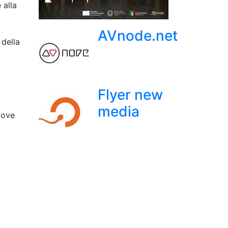
 alla
AVnode.net
 della
Flyer new
media
dove