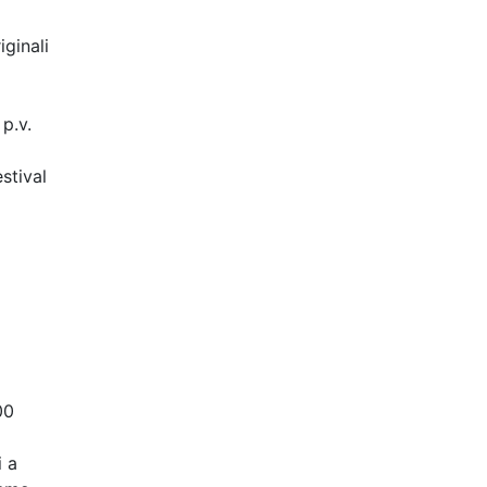
iginali
p.v.
stival
00
i a