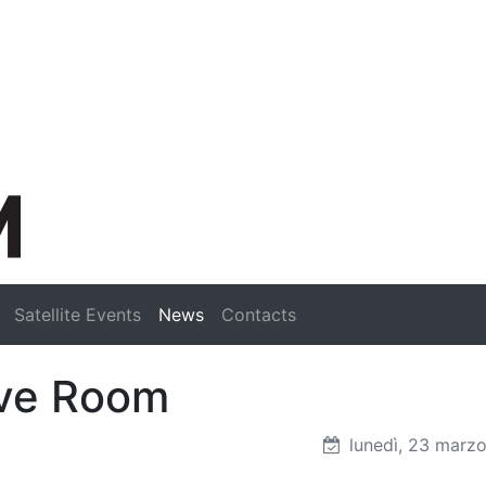
Search
Satellite Events
News
Contacts
eum
ive Room
lunedì, 23 marz